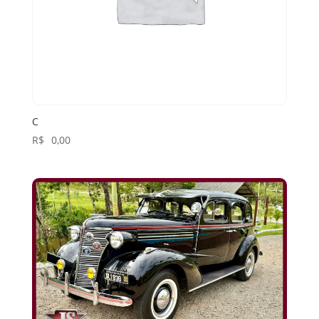
C
R$
0,00