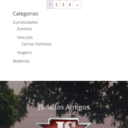
1
2
3
4
→
Categorias
Curiosidades
Eventos
Veículos
Carros Famosos
Viagens
Matérias
JS Autos Antigos