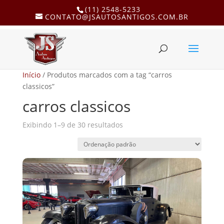
(11) 2548-5233
CONTATO@JSAUTOSANTIGOS.COM.BR
Início
/ Produtos marcados com a tag “carros
classicos”
carros classicos
Exibindo 1–9 de 30 resultados