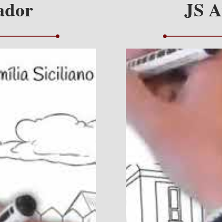
ador
JS A