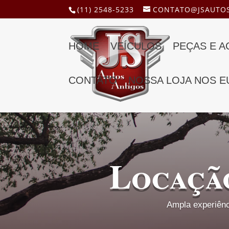
(11) 2548-5233
CONTATO@JSAUTOS
HOME
VEÍCULOS
PEÇAS E 
CONTATO
NOSSA LOJA NOS E
Locaçã
Ampla experiênc