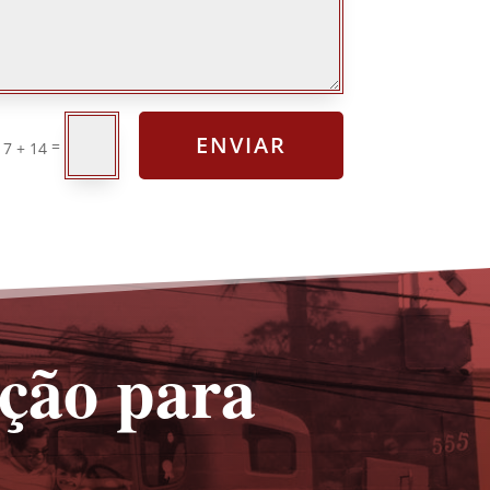
ENVIAR
=
7 + 14
ação para