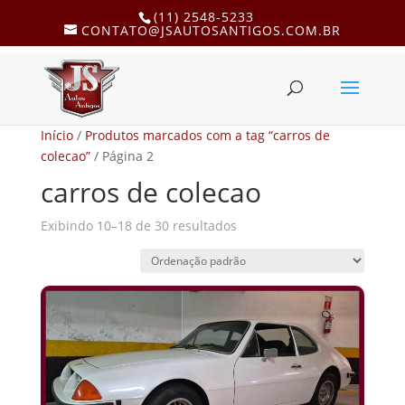
(11) 2548-5233
CONTATO@JSAUTOSANTIGOS.COM.BR
Início
/
Produtos marcados com a tag “carros de
colecao”
/ Página 2
carros de colecao
Exibindo 10–18 de 30 resultados