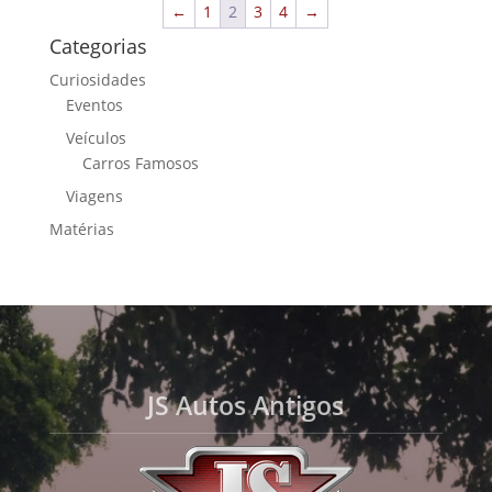
←
1
2
3
4
→
Categorias
Curiosidades
Eventos
Veículos
Carros Famosos
Viagens
Matérias
JS Autos Antigos