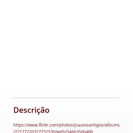
Descrição
https://www.flickr.com/photos/jsautosantigos/albums
/72177720327732530/with/54663506488