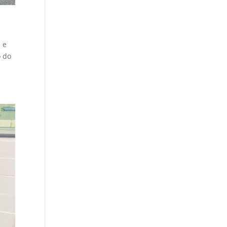
 e
o do