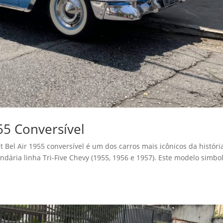
55 Conversível
 Bel Air 1955 conversível é um dos carros mais icônicos da históri
ndária linha Tri-Five Chevy (1955, 1956 e 1957). Este modelo simbo