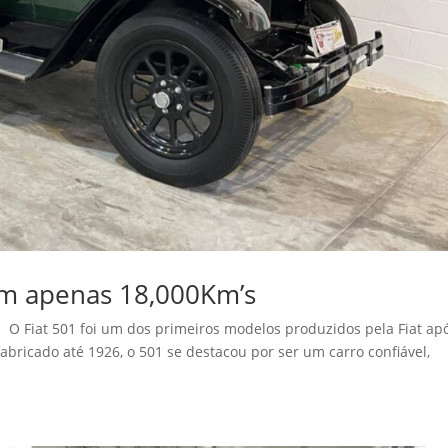
om apenas 18,000Km’s
O Fiat 501 foi um dos primeiros modelos produzidos pela Fiat ap
bricado até 1926, o 501 se destacou por ser um carro confiável,