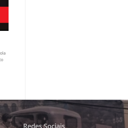
ola
to
Redes Sociais