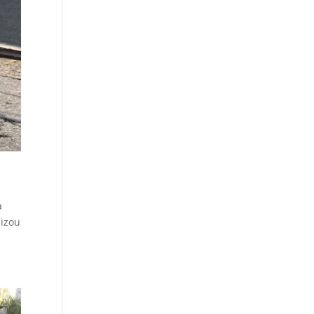
a
lizou