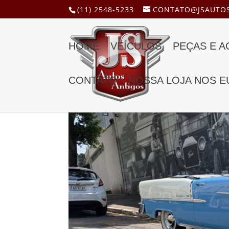
(11) 2548-5233
CONTATO@JSAUTOS
HOME
VEÍCULOS
PEÇAS E 
CONTATO
NOSSA LOJA NOS E