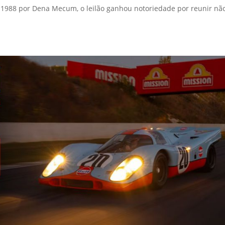
m 1988 por Dena Mecum, o leilão ganhou notoriedade por reunir nã