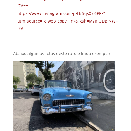
lZA==
https://www.instagram.com/p/Bz5qs0xl6PR/?
utm_source=ig_web_copy_link&igsh=MzRlODBiNWF
lZA==
Abaixo algumas fotos deste raro e lindo exemplar.