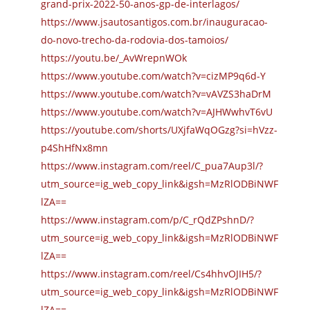
grand-prix-2022-50-anos-gp-de-interlagos/
https://www.jsautosantigos.com.br/inauguracao-
do-novo-trecho-da-rodovia-dos-tamoios/
https://youtu.be/_AvWrepnWOk
https://www.youtube.com/watch?v=cizMP9q6d-Y
https://www.youtube.com/watch?v=vAVZS3haDrM
https://www.youtube.com/watch?v=AJHWwhvT6vU
https://youtube.com/shorts/UXjfaWqOGzg?si=hVzz-
p4ShHfNx8mn
https://www.instagram.com/reel/C_pua7Aup3l/?
utm_source=ig_web_copy_link&igsh=MzRlODBiNWF
lZA==
https://www.instagram.com/p/C_rQdZPshnD/?
utm_source=ig_web_copy_link&igsh=MzRlODBiNWF
lZA==
https://www.instagram.com/reel/Cs4hhvOJIH5/?
utm_source=ig_web_copy_link&igsh=MzRlODBiNWF
lZA==