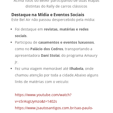
Acima fotos do BelAir participando de duas etapas
distintas do Rally de carros clássicos
Destaque na Mídia e Eventos Sociais
Este Bel Air não passou despercebido pela mídia:
Foi destaque em
revistas, matérias e redes
sociais
.
Participou de
casamentos e eventos luxuosos
,
como no
Palácio dos Cedros
, transportando a
apresentadora
Dani Stolai
, do programa Amaury
Jr.
Fez uma viagem memorável até
Ilhabela
, onde
chamou atenção por toda a cidade.
Abaixo alguns
links de matérias com o veiculo:
https://www.youtube.com/watch?
v=s5rAsgUymzo&t=1402s
https://www.jsautosantigos.com.br/sao-paulo-