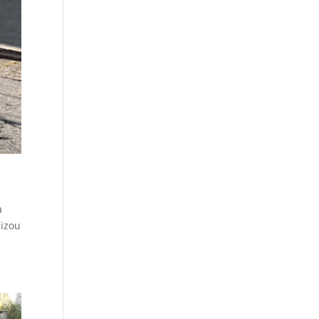
a
lizou