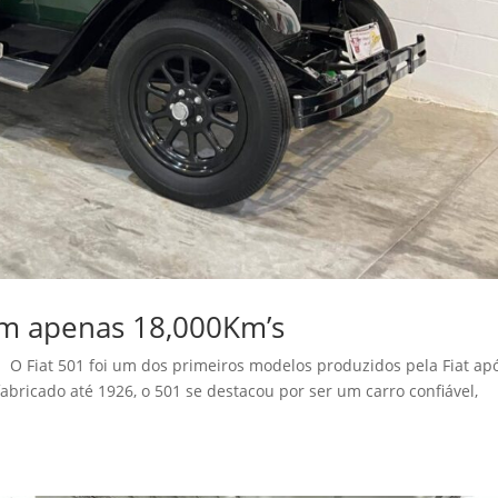
om apenas 18,000Km’s
O Fiat 501 foi um dos primeiros modelos produzidos pela Fiat ap
bricado até 1926, o 501 se destacou por ser um carro confiável,