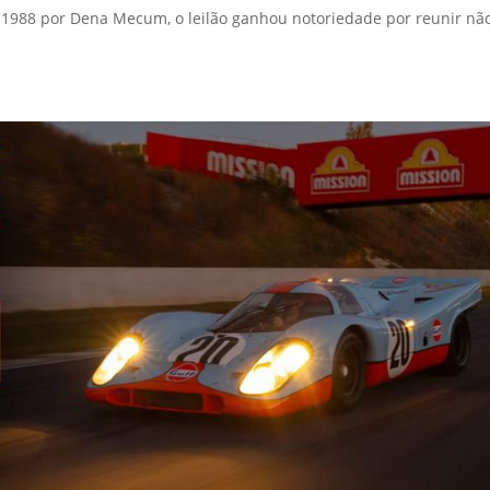
m 1988 por Dena Mecum, o leilão ganhou notoriedade por reunir nã