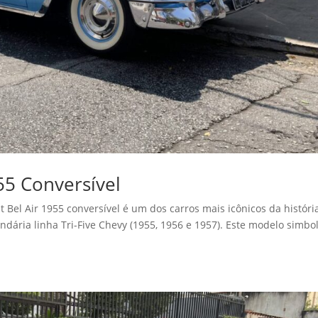
55 Conversível
 Bel Air 1955 conversível é um dos carros mais icônicos da históri
ndária linha Tri-Five Chevy (1955, 1956 e 1957). Este modelo simbo