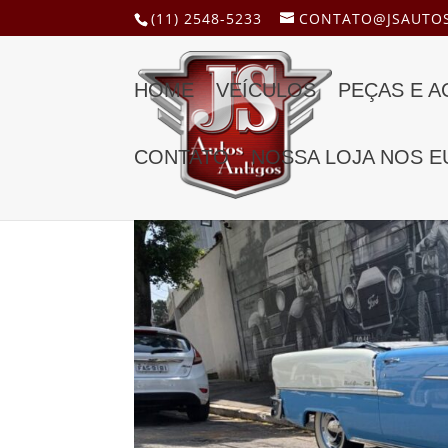
(11) 2548-5233
CONTATO@JSAUTOS
HOME
VEÍCULOS
PEÇAS E 
CONTATO
NOSSA LOJA NOS E