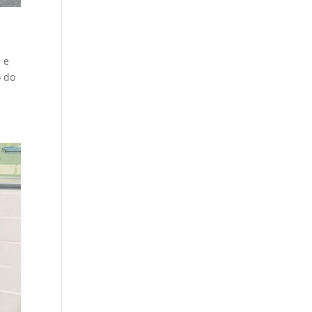
 e
o do