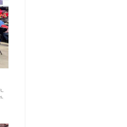
L,
s,