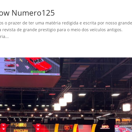
 Show Numero125
s o prazer de ter uma matéria redigida e escrita por nosso grand
 revista de grande prestigio para o meio dos veículos antigos.
ia...