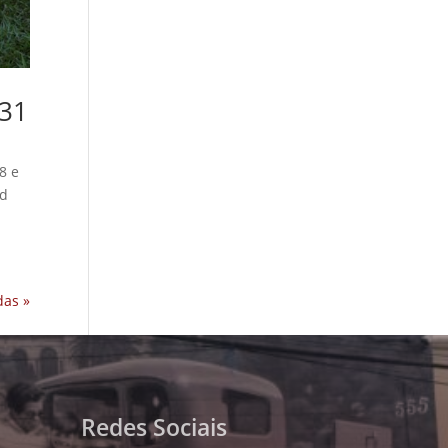
931
8 e
rd
das »
Redes Sociais