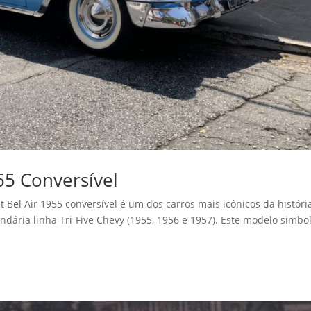
55 Conversível
 Bel Air 1955 conversível é um dos carros mais icônicos da históri
ndária linha Tri-Five Chevy (1955, 1956 e 1957). Este modelo simbo