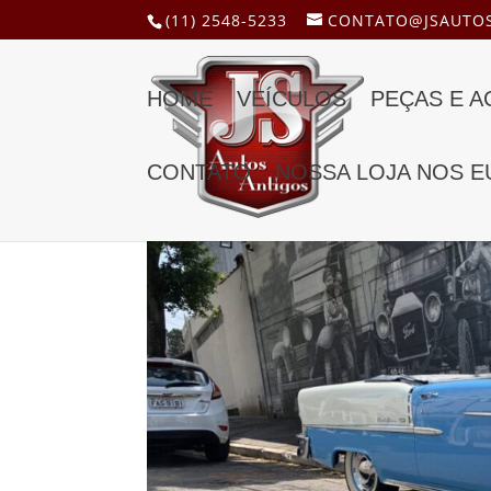
(11) 2548-5233
CONTATO@JSAUTOS
HOME
VEÍCULOS
PEÇAS E 
CONTATO
NOSSA LOJA NOS E