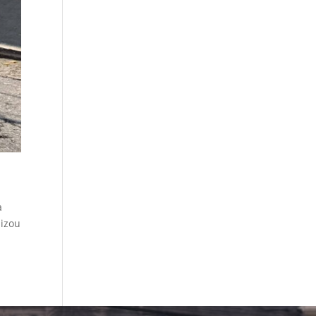
a
lizou