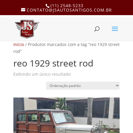
(11) 2548-5233
CONTATO@JSAUTOSANTIGOS.COM.BR
Início
/ Produtos marcados com a tag “reo 1929 street
rod”
reo 1929 street rod
Exibindo um único resultado