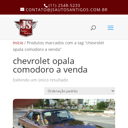
(11) 2548-5233
CONTATO@JSAUTOSANTIGOS.COM.BR
Início
/ Produtos marcados com a tag “chevrolet
opala comodoro a venda”
chevrolet opala
comodoro a venda
Exibindo um único resultado