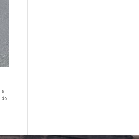
 e
o do