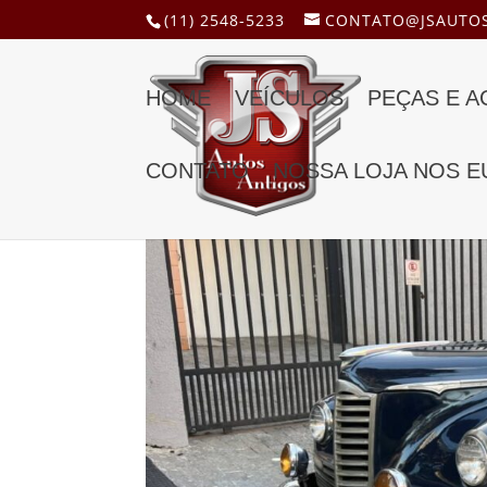
(11) 2548-5233
CONTATO@JSAUTOS
HOME
VEÍCULOS
PEÇAS E 
CONTATO
NOSSA LOJA NOS E