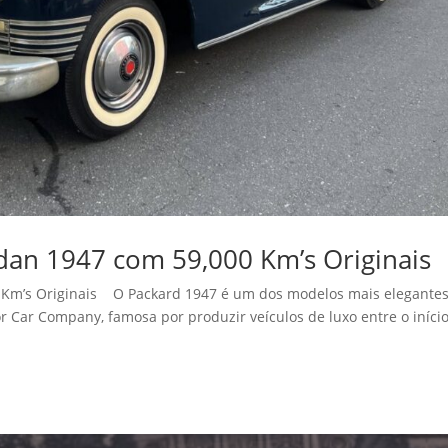
dan 1947 com 59,000 Km’s Originais
 Km’s Originais O Packard 1947 é um dos modelos mais elegantes
 Car Company, famosa por produzir veículos de luxo entre o iníci