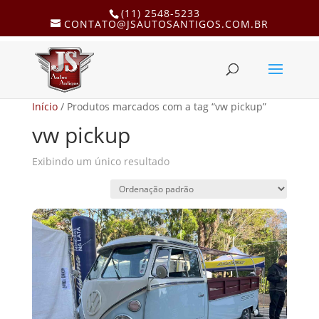
(11) 2548-5233
CONTATO@JSAUTOSANTIGOS.COM.BR
Início
/ Produtos marcados com a tag “vw pickup”
vw pickup
Exibindo um único resultado