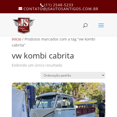
(11) 2548-5233
CONTATO@JSAUTOSANTIGOS.COM.BR
Início
/ Produtos marcados com a tag “vw kombi
cabrita”
vw kombi cabrita
Exibindo um único resultado