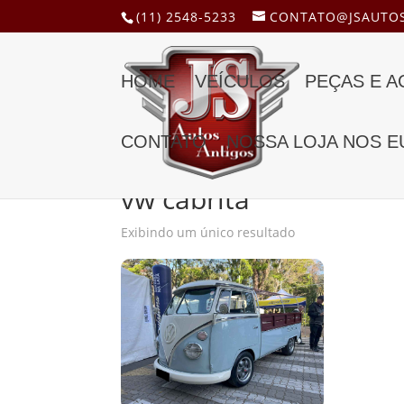
(11) 2548-5233
CONTATO@JSAUTOS
HOME
VEÍCULOS
PEÇAS E 
CONTATO
NOSSA LOJA NOS E
Início
/ Produtos marcados com a tag “vw cabri
vw cabrita
Exibindo um único resultado