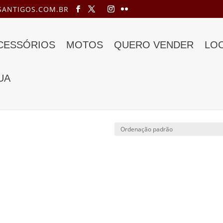
ANTIGOS.COM.BR
ACESSÓRIOS
MOTOS
QUERO VENDER
LO
UA
ta”