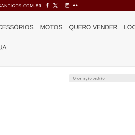
ANTIGOS.COM.BR
ACESSÓRIOS
MOTOS
QUERO VENDER
LO
UA
”