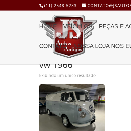
(11) 2548-5233
CONTATO@JSAUTOS
HOME
VEÍCULOS
PEÇAS E 
CONTATO
NOSSA LOJA NOS E
Início
/ Produtos marcados com a tag “vw 1966
vw 1966
Exibindo um único resultado