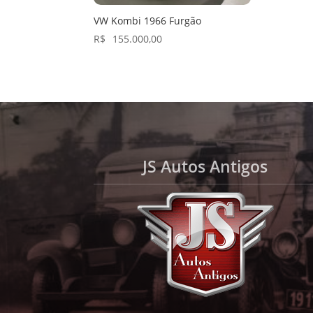
VW Kombi 1966 Furgão
R$
155.000,00
JS Autos Antigos