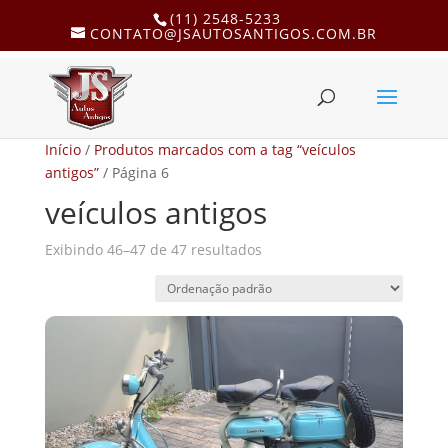
(11) 2548-5233
CONTATO@JSAUTOSANTIGOS.COM.BR
Início
/
Produtos marcados com a tag “veículos
antigos”
/ Página 6
veículos antigos
Exibindo 46–47 de 47 resultados