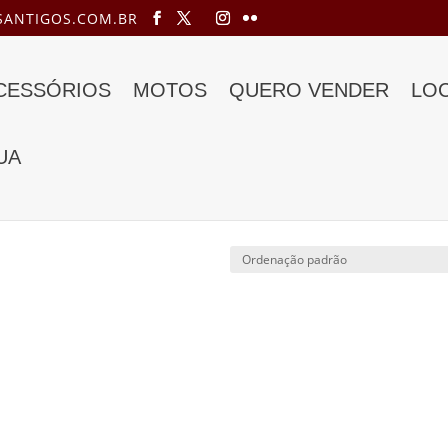
ANTIGOS.COM.BR
ACESSÓRIOS
MOTOS
QUERO VENDER
LO
UA
tr7 a venda”