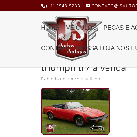
(11) 2548-5233
CONTATO@JSAUTOS
HOME
VEÍCULOS
PEÇAS E 
CONTATO
NOSSA LOJA NOS E
Início
/ Produtos marcados com a tag “triumph 
triumph tr7 a venda
Exibindo um único resultado