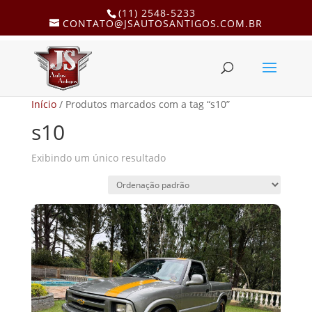
(11) 2548-5233
CONTATO@JSAUTOSANTIGOS.COM.BR
Início
/ Produtos marcados com a tag “s10”
s10
Exibindo um único resultado