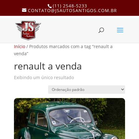
(11) 2548-5233
CONTATO@JSAUTOSANTIGOS.COM.BR
Início
/ Produtos marcados com a tag “renault a
venda”
renault a venda
Exibindo um único resultado