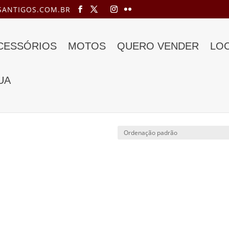
ANTIGOS.COM.BR
ACESSÓRIOS
MOTOS
QUERO VENDER
LO
UA
kw 1967”