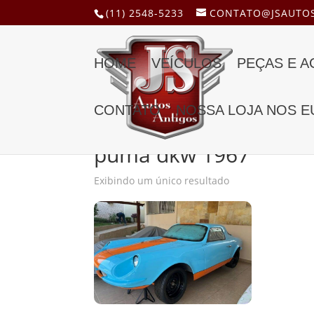
(11) 2548-5233
CONTATO@JSAUTOS
HOME
VEÍCULOS
PEÇAS E 
CONTATO
NOSSA LOJA NOS E
Início
/ Produtos marcados com a tag “puma d
puma dkw 1967
Exibindo um único resultado