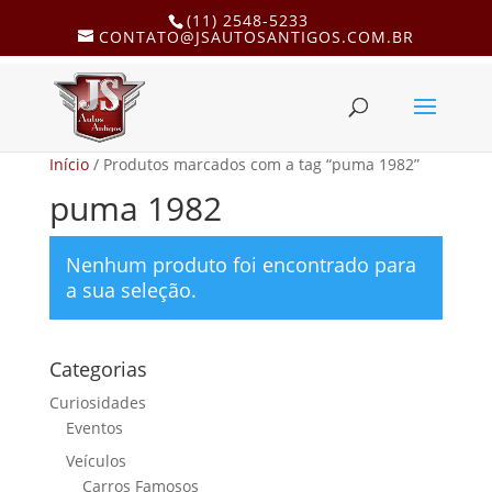
(11) 2548-5233
CONTATO@JSAUTOSANTIGOS.COM.BR
Início
/ Produtos marcados com a tag “puma 1982”
puma 1982
Nenhum produto foi encontrado para
a sua seleção.
Categorias
Curiosidades
Eventos
Veículos
Carros Famosos