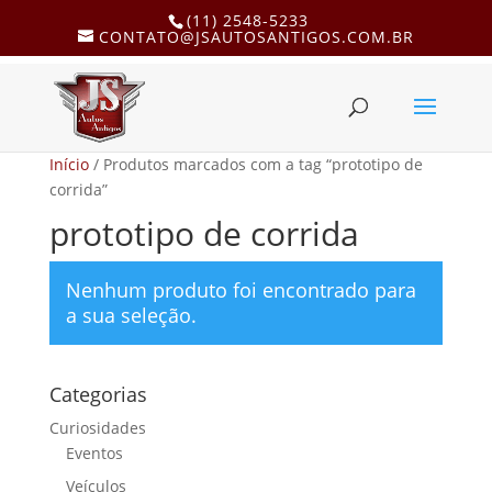
(11) 2548-5233
CONTATO@JSAUTOSANTIGOS.COM.BR
Início
/ Produtos marcados com a tag “prototipo de
corrida”
prototipo de corrida
Nenhum produto foi encontrado para
a sua seleção.
Categorias
Curiosidades
Eventos
Veículos