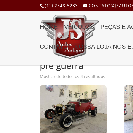
(11) 2548-5233
CONTATO@JSAUTOS
HOME
VEÍCULOS
PEÇAS E 
CONTATO
NOSSA LOJA NOS E
Início
/ Produtos marcados com a tag “pre guer
pre guerra
Mostrando todos os 4 resultados