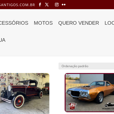
ANTIGOS.COM.BR
ACESSÓRIOS
MOTOS
QUERO VENDER
LO
UA
ra”