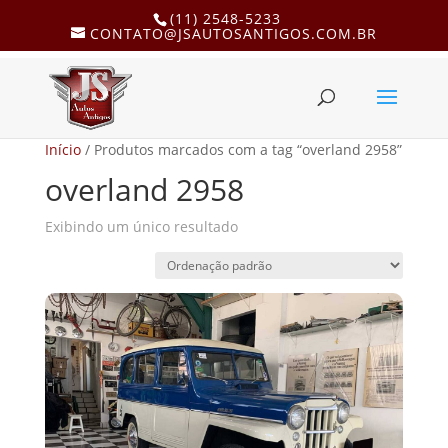
(11) 2548-5233
CONTATO@JSAUTOSANTIGOS.COM.BR
Início
/ Produtos marcados com a tag “overland 2958”
overland 2958
Exibindo um único resultado