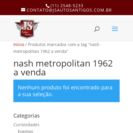
(11) 2548-5233
CONTATO@JSAUTOSANTIGOS.COM.BR
Início
/ Produtos marcados com a tag “nash
metropolitan 1962 a venda”
nash metropolitan 1962
a venda
Nenhum produto foi encontrado para
a sua seleção.
Categorias
Curiosidades
Eventos