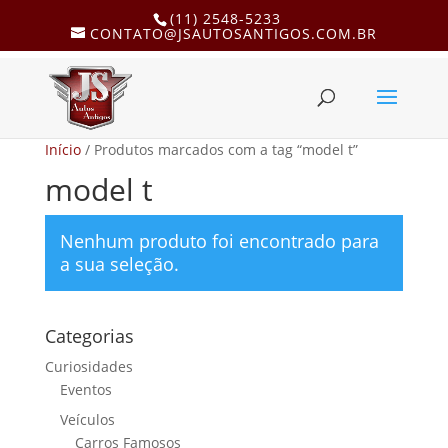
(11) 2548-5233
CONTATO@JSAUTOSANTIGOS.COM.BR
Início
/ Produtos marcados com a tag “model t”
model t
Nenhum produto foi encontrado para
a sua seleção.
Categorias
Curiosidades
Eventos
Veículos
Carros Famosos