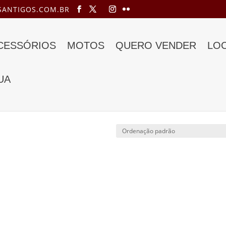
ANTIGOS.COM.BR
ACESSÓRIOS
MOTOS
QUERO VENDER
LO
UA
es Benz”