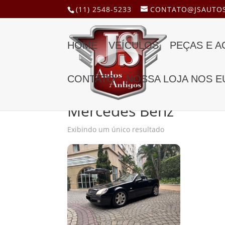
(11) 2548-5233
CONTATO@JSAUTOS
HOME
VEÍCULOS
PEÇAS E 
CONTATO
NOSSA LOJA NOS E
Início
/ Produtos marcados com a tag “Merced
Mercedes Benz
Exibindo um único resultado