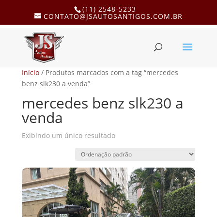
(11) 2548-5233
CONTATO@JSAUTOSANTIGOS.COM.BR
Início
/ Produtos marcados com a tag “mercedes
benz slk230 a venda”
mercedes benz slk230 a
venda
Exibindo um único resultado