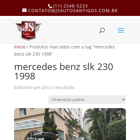
(11) 2548-5233
CONTATO@JSAUTOSANTIGOS.COM.BR
Início
/ Produtos marcados com a tag “mercedes
benz slk 230 1998”
mercedes benz slk 230
1998
Exibindo um único resultado