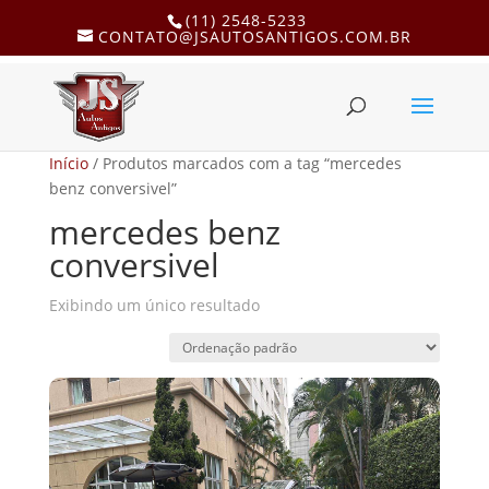
(11) 2548-5233
CONTATO@JSAUTOSANTIGOS.COM.BR
Início
/ Produtos marcados com a tag “mercedes
benz conversivel”
mercedes benz
conversivel
Exibindo um único resultado