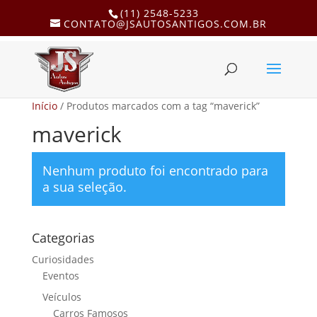
(11) 2548-5233
CONTATO@JSAUTOSANTIGOS.COM.BR
Início
/ Produtos marcados com a tag “maverick”
maverick
Nenhum produto foi encontrado para
a sua seleção.
Categorias
Curiosidades
Eventos
Veículos
Carros Famosos