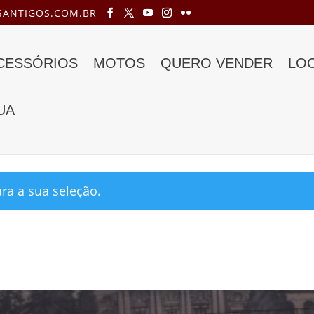
ANTIGOS.COM.BR
ACESSÓRIOS
MOTOS
QUERO VENDER
LO
UA
a venda”
a a sua seleção.