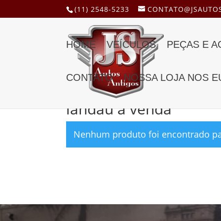
(11) 2548-5233
CONTATO@JSAUTOS
HOME
VEÍCULOS
PEÇAS E 
CONTATO
NOSSA LOJA NOS E
Início
/ Produtos marcados com a tag “landau 
landau a venda
Nenhum produto foi encontrado par