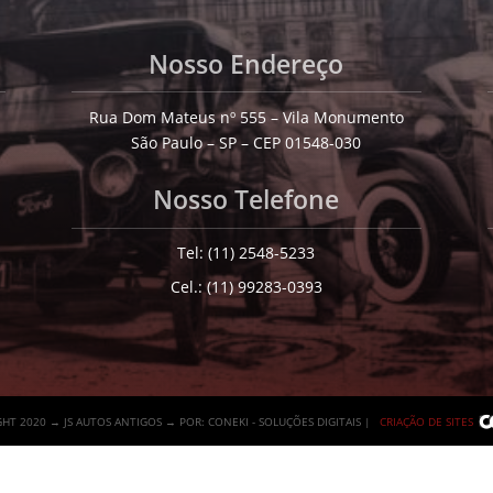
Nosso Endereço
Rua Dom Mateus nº 555 – Vila Monumento
São Paulo – SP – CEP 01548-030
Nosso Telefone
Tel: (11) 2548-5233
Cel.: (11) 99283-0393
HT 2020 → JS AUTOS ANTIGOS → POR: CONEKI - SOLUÇÕES DIGITAIS |
CRIAÇÃO DE SITES