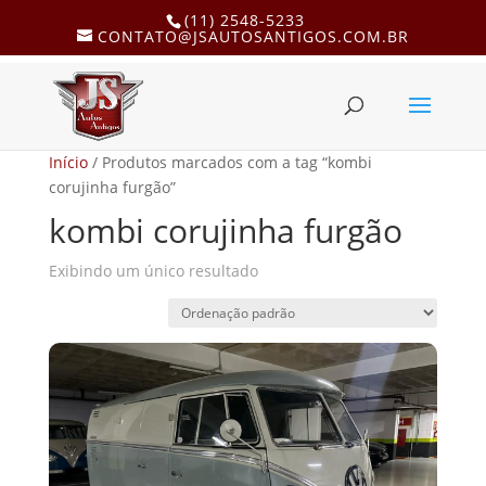
(11) 2548-5233
CONTATO@JSAUTOSANTIGOS.COM.BR
Início
/ Produtos marcados com a tag “kombi
corujinha furgão”
kombi corujinha furgão
Exibindo um único resultado