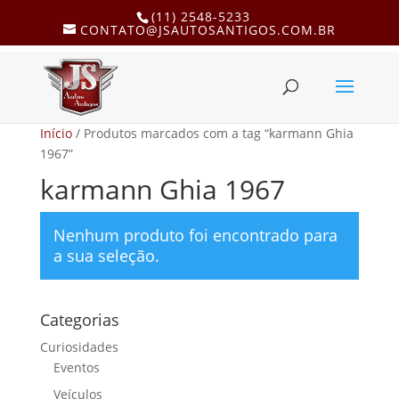
(11) 2548-5233
CONTATO@JSAUTOSANTIGOS.COM.BR
Início
/ Produtos marcados com a tag “karmann Ghia
1967”
karmann Ghia 1967
Nenhum produto foi encontrado para
a sua seleção.
Categorias
Curiosidades
Eventos
Veículos