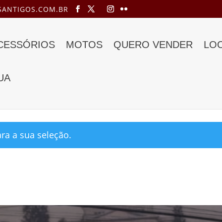
ANTIGOS.COM.BR
ACESSÓRIOS
MOTOS
QUERO VENDER
LO
UA
ecial a venda”
a a sua seleção.