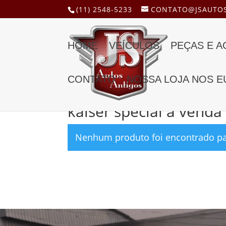
(11) 2548-5233
CONTATO@JSAUTOS
HOME
VEÍCULOS
PEÇAS E 
CONTATO
NOSSA LOJA NOS E
Início
/ Produtos marcados com a tag “kaiser sp
kaiser special a venda
Nenhum produto foi encontrado par