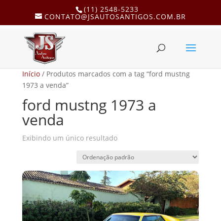
(11) 2548-5233
CONTATO@JSAUTOSANTIGOS.COM.BR
Início
/ Produtos marcados com a tag “ford mustng
1973 a venda”
ford mustng 1973 a
venda
Exibindo um único resultado