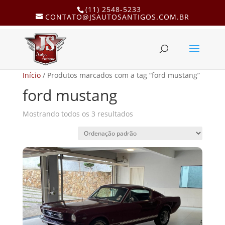
(11) 2548-5233
CONTATO@JSAUTOSANTIGOS.COM.BR
Início
/ Produtos marcados com a tag “ford mustang”
ford mustang
Mostrando todos os 3 resultados