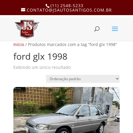
(11) 2548-5233
CONTATO@JSAUTOSANTIGOS.COM.BR
Início
/ Produtos marcados com a tag “ford glx 1998”
ford glx 1998
Exibindo um único resultado