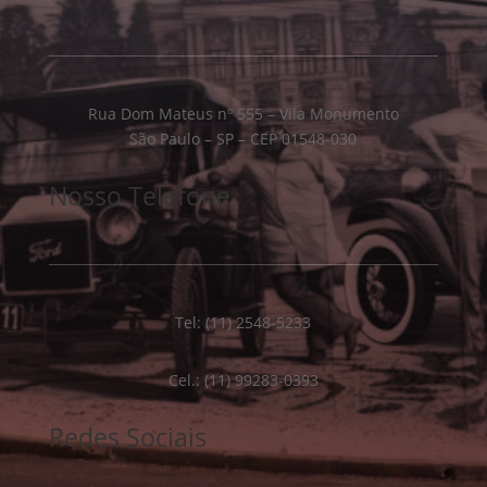
Rua Dom Mateus nº 555 – Vila Monumento
São Paulo – SP – CEP 01548-030
Nosso Telefone
Tel: (11) 2548-5233
Cel.: (11) 99283-0393
Redes Sociais