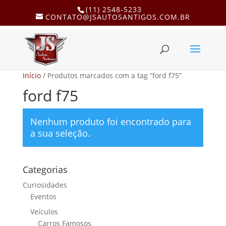
(11) 2548-5233
CONTATO@JSAUTOSANTIGOS.COM.BR
Início
/ Produtos marcados com a tag “ford f75”
ford f75
Nenhum produto foi encontrado para
a sua seleção.
Categorias
Curiosidades
Eventos
Veículos
Carros Famosos