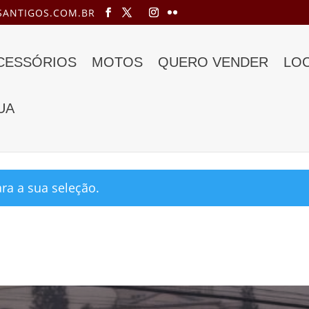
ANTIGOS.COM.BR
ACESSÓRIOS
MOTOS
QUERO VENDER
LO
UA
line”
a a sua seleção.