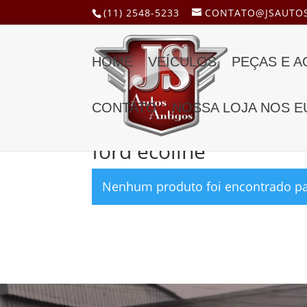
(11) 2548-5233
CONTATO@JSAUTOS
HOME
VEÍCULOS
PEÇAS E 
CONTATO
NOSSA LOJA NOS E
Início
/ Produtos marcados com a tag “ford eco
ford ecoline
Nenhum produto foi encontrado par