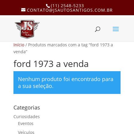
(11) 2548-5233
CONTATO@JSAUTOSANTIGOS.COM.BR
Início
/ Produtos marcados com a tag “ford 1973 a
venda”
ford 1973 a venda
Nenhum produto foi encontrado para
a sua seleção.
Categorias
Curiosidades
Eventos
Veículos