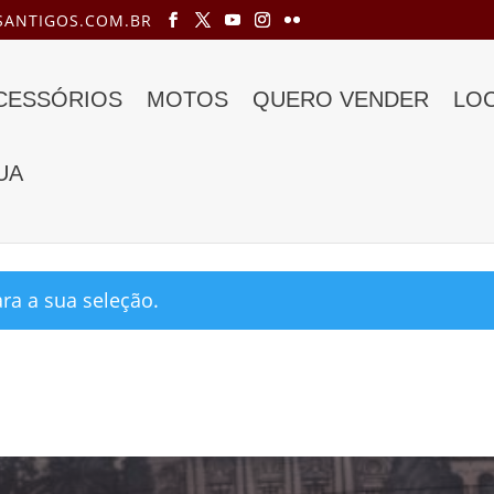
ANTIGOS.COM.BR
ACESSÓRIOS
MOTOS
QUERO VENDER
LO
UA
uxo a venda”
a a sua seleção.