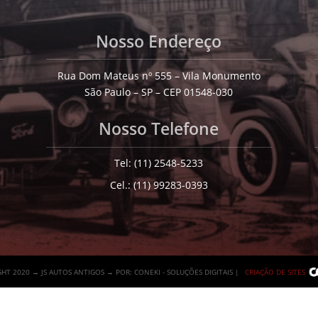
Nosso Endereço
Rua Dom Mateus nº 555 – Vila Monumento
São Paulo – SP – CEP 01548-030
Nosso Telefone
Tel: (11) 2548-5233
Cel.: (11) 99283-0393
HT 2020 → JS AUTOS ANTIGOS → POR: CONEKI - SOLUÇÕES DIGITAIS |
CRIAÇÃO DE SITES