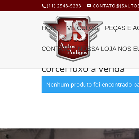
(11) 2548-5233
CONTATO@JSAUTOS
HOME
VEÍCULOS
PEÇAS E 
CONTATO
NOSSA LOJA NOS E
Início
/ Produtos marcados com a tag “corcel l
corcel luxo a venda
Nenhum produto foi encontrado par