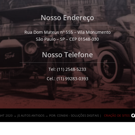
Nosso Endereço
Rua Dom Mateus nº 555 – Vila Monumento
São Paulo – SP – CEP 01548-030
Nosso Telefone
Tel: (11) 2548-5233
Cel.: (11) 99283-0393
HT 2020 → JS AUTOS ANTIGOS → POR: CONEKI - SOLUÇÕES DIGITAIS |
CRIAÇÃO DE SITES