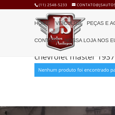
(11) 2548-5233
CONTATO@JSAUTOS
HOME
VEÍCULOS
PEÇAS E 
CONTATO
NOSSA LOJA NOS E
Início
/ Produtos marcados com a tag “chevrole
chevrolet master 1937
Nenhum produto foi encontrado par