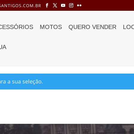
ANTIGOS.COM.BR
ACESSÓRIOS
MOTOS
QUERO VENDER
LO
UA
t master 1937”
a a sua seleção.