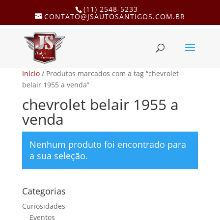
(11) 2548-5233
CONTATO@JSAUTOSANTIGOS.COM.BR
Início
/ Produtos marcados com a tag “chevrolet
belair 1955 a venda”
chevrolet belair 1955 a
venda
Nenhum produto foi encontrado para
a sua seleção.
Categorias
Curiosidades
Eventos