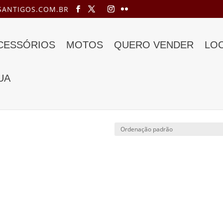
ANTIGOS.COM.BR
ACESSÓRIOS
MOTOS
QUERO VENDER
LO
UA
t a venda”