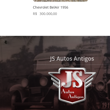
Chevrolet BelAir 1956
R$
300.000,00
JS Autos Antigos