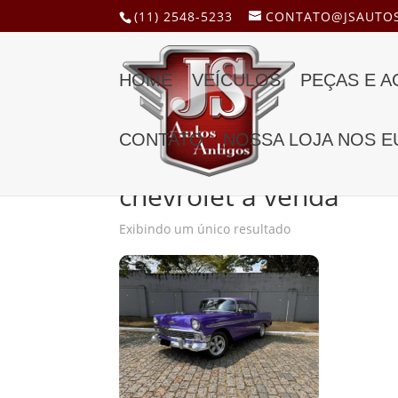
(11) 2548-5233
CONTATO@JSAUTOS
HOME
VEÍCULOS
PEÇAS E 
CONTATO
NOSSA LOJA NOS E
Início
/ Produtos marcados com a tag “chevrole
chevrolet a venda
Exibindo um único resultado