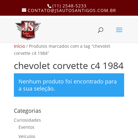
(11) 2548-5233
CONTATO@JSAUTOSANTIGOS.COM.BR
Início
/ Produtos marcados com a tag “chevolet
corvette c4 1984”
chevolet corvette c4 1984
Nenhum produto foi encontrado para
a sua seleção.
Categorias
Curiosidades
Eventos
Veículos