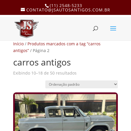
(11) 2548-5233
CONTATO@JSAUTOSANTIGOS.COM.BR
Início
/
Produtos marcados com a tag “carros
antigos”
/ Página 2
carros antigos
Exibindo 10–18 de 50 resultados