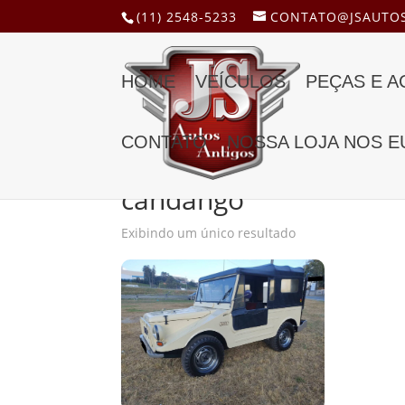
(11) 2548-5233
CONTATO@JSAUTOS
HOME
VEÍCULOS
PEÇAS E 
CONTATO
NOSSA LOJA NOS E
Início
/ Produtos marcados com a tag “candang
candango
Exibindo um único resultado