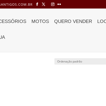
ANTIGOS.COM.BR
ACESSÓRIOS
MOTOS
QUERO VENDER
LO
UA
o”